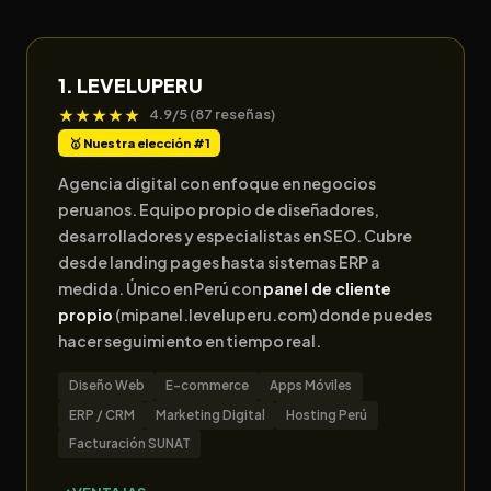
1. LEVELUPERU
★★★★★
4.9/5 (87 reseñas)
🥇 Nuestra elección #1
Agencia digital con enfoque en negocios
peruanos. Equipo propio de diseñadores,
desarrolladores y especialistas en SEO. Cubre
desde landing pages hasta sistemas ERP a
medida. Único en Perú con
panel de cliente
propio
(mipanel.leveluperu.com) donde puedes
hacer seguimiento en tiempo real.
Diseño Web
E-commerce
Apps Móviles
ERP / CRM
Marketing Digital
Hosting Perú
Facturación SUNAT