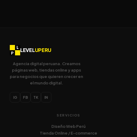
LEVEL
UPERU
Agencia digital peruana. Creamos
páginas web, tiendas online y apps
para negocios que quieren crecer en
el mundo digital.
IG
FB
TK
IN
SERVICIOS
Diseño Web Perú
Tienda Online / E-commerce