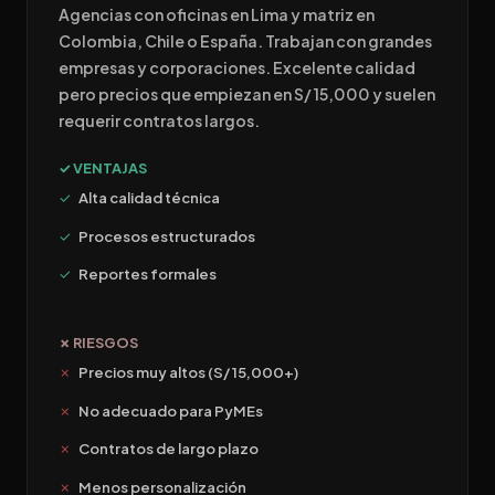
Agencias con oficinas en Lima y matriz en
Colombia, Chile o España. Trabajan con grandes
empresas y corporaciones. Excelente calidad
pero precios que empiezan en S/ 15,000 y suelen
requerir contratos largos.
✓ VENTAJAS
Alta calidad técnica
Procesos estructurados
Reportes formales
✗ RIESGOS
Precios muy altos (S/ 15,000+)
No adecuado para PyMEs
Contratos de largo plazo
Menos personalización