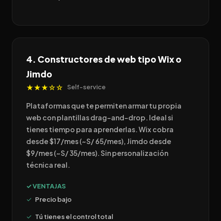
4. Constructores de web tipo Wix o
Jimdo
★★★☆☆
Self-service
Plataformas que te permiten armar tu propia
web con plantillas drag-and-drop. Ideal si
tienes tiempo para aprenderlas. Wix cobra
desde $17/mes (~S/ 65/mes), Jimdo desde
$9/mes (~S/ 35/mes). Sin personalización
técnica real.
✓ VENTAJAS
Precio bajo
Tú tienes el control total