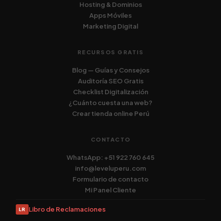
Hosting & Dominios
Apps Móviles
Marketing Digital
RECURSOS GRATIS
Blog — Guías y Consejos
Auditoría SEO Gratis
Checklist Digitalización
¿Cuánto cuesta una web?
Crear tienda online Perú
CONTACTO
WhatsApp: +51 922 760 645
info@leveluperu.com
Formulario de contacto
Mi Panel Cliente
Libro de Reclamaciones
LR