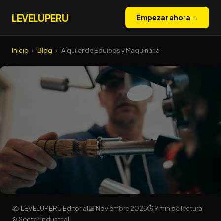
LEVELUPERU
Empezar ahora →
Inicio
›
Blog
›
Alquiler de Equipos y Maquinaria
✍ LEVELUPERU Editorial
📅 Noviembre 2025
⏱ 9 min de lectura
⚙️ Sector Industrial