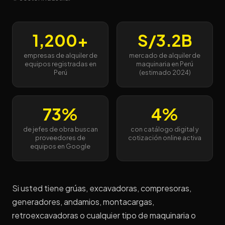
ALQUILER · MAQUINARIA · EQUIPOS INDUSTRIALES
Por Qué Su Empresa de
Alquiler de Maquinaria
1,200+
S/3.2B
Necesita un Catálogo Digital
empresas de alquiler de
mercado de alquiler de
Urgente
equipos registradas en
maquinaria en Perú
Perú
(estimado 2024)
73%
4%
de jefes de obra buscan
con catálogo digital y
proveedores de
cotización online activa
equipos en Google
Si usted tiene grúas, excavadoras, compresoras,
generadores, andamios, montacargas,
retroexcavadoras o cualquier tipo de maquinaria o