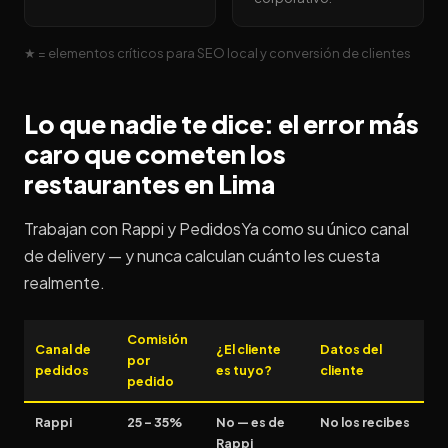
★ = elementos críticos para SEO local y conversión de clientes
Lo que nadie te dice: el error más
caro que cometen los
restaurantes en Lima
Trabajan con Rappi y PedidosYa como su único canal
de delivery — y nunca calculan cuánto les cuesta
realmente.
Comisión
Canal de
¿El cliente
Datos del
por
pedidos
es tuyo?
cliente
pedido
Rappi
25 – 35%
No — es de
No los recibes
Rappi