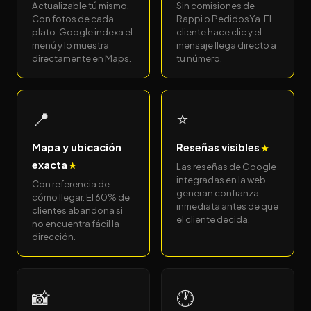
Actualizable tú mismo.
Sin comisiones de
Con fotos de cada
Rappi o PedidosYa. El
plato. Google indexa el
cliente hace clic y el
menú y lo muestra
mensaje llega directo a
directamente en Maps.
tu número.
📍
⭐
Mapa y ubicación
Reseñas visibles
exacta
Las reseñas de Google
integradas en la web
Con referencia de
generan confianza
cómo llegar. El 60% de
inmediata antes de que
clientes abandona si
el cliente decida.
no encuentra fácil la
dirección.
📸
🕐