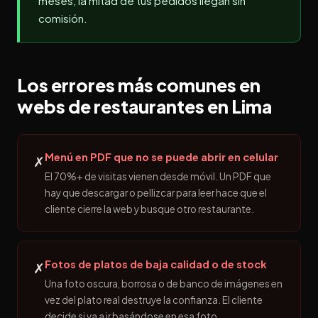
meses, la mitad de tus pedidos llegan sin
comisión.
Los errores más comunes en
webs de restaurantes en Lima
Menú en PDF que no se puede abrir en celular
✗
El 70%+ de visitas vienen desde móvil. Un PDF que
hay que descargar o pellizcar para leer hace que el
cliente cierre la web y busque otro restaurante.
Fotos de platos de baja calidad o de stock
✗
Una foto oscura, borrosa o de banco de imágenes en
vez del plato real destruye la confianza. El cliente
decide si va a ir basándose en esa foto.