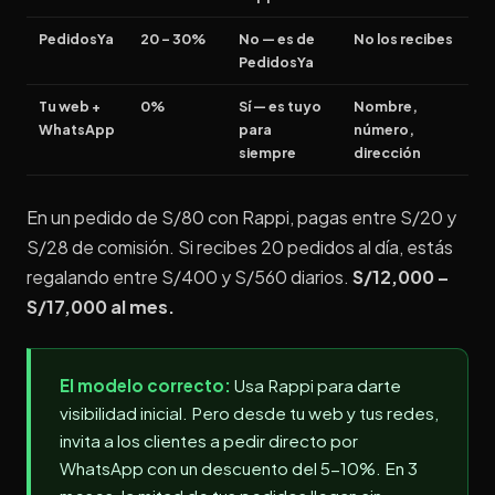
PedidosYa
20 – 30%
No — es de
No los recibes
PedidosYa
Tu web +
0%
Sí — es tuyo
Nombre,
WhatsApp
para
número,
siempre
dirección
En un pedido de S/80 con Rappi, pagas entre S/20 y
S/28 de comisión. Si recibes 20 pedidos al día, estás
regalando entre S/400 y S/560 diarios.
S/12,000 –
S/17,000 al mes.
El modelo correcto:
Usa Rappi para darte
visibilidad inicial. Pero desde tu web y tus redes,
invita a los clientes a pedir directo por
WhatsApp con un descuento del 5-10%. En 3