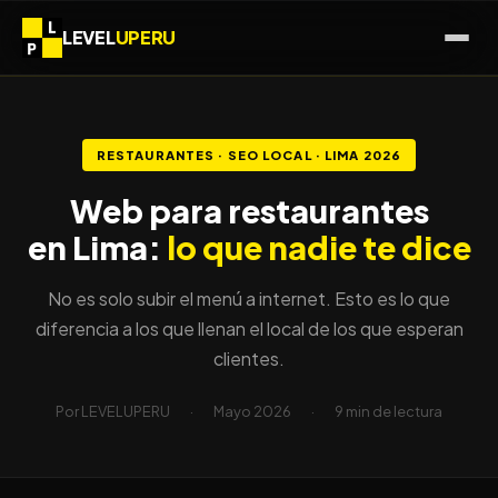
LEVEL
UPERU
RESTAURANTES · SEO LOCAL · LIMA 2026
Web para restaurantes
en Lima:
lo que nadie te dice
No es solo subir el menú a internet. Esto es lo que
diferencia a los que llenan el local de los que esperan
clientes.
Por LEVELUPERU
·
Mayo 2026
·
9 min de lectura