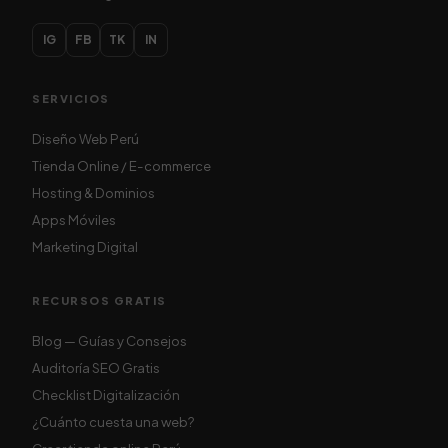
IG
FB
TK
IN
SERVICIOS
Diseño Web Perú
Tienda Online / E-commerce
Hosting & Dominios
Apps Móviles
Marketing Digital
RECURSOS GRATIS
Blog — Guías y Consejos
Auditoría SEO Gratis
Checklist Digitalización
¿Cuánto cuesta una web?