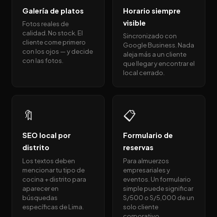
Galería de platos
Horario siempre
visible
Fotos reales de
calidad. No stock. El
Sincronizado con
cliente come primero
Google Business. Nada
con los ojos — y decide
aleja más a un cliente
con las fotos.
que llegar y encontrar el
local cerrado.
🔖
📋
SEO local por
Formulario de
distrito
reservas
Los textos deben
Para almuerzos
mencionar tu tipo de
empresariales y
cocina + distrito para
eventos. Un formulario
aparecer en
simple puede significar
búsquedas
S/500 o S/5,000 de un
específicas de Lima.
solo cliente
corporativo.