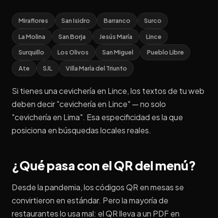
Miraflores
San Isidro
Barranco
Surco
La Molina
San Borja
Jesús María
Lince
Surquillo
Los Olivos
San Miguel
Pueblo Libre
Ate
SJL
Villa María del Triunfo
Si tienes una cevichería en Lince, los textos de tu web
deben decir "cevichería en Lince" — no solo
"cevichería en Lima". Esa especificidad es la que
posiciona en búsquedas locales reales.
¿Qué pasa con el QR del menú?
Desde la pandemia, los códigos QR en mesas se
convirtieron en estándar. Pero la mayoría de
restaurantes lo usa mal: el QR lleva a un PDF en