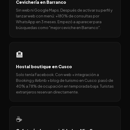
Cevichería en Barranco
Sin web ni Google Maps. Después de activar su perfil y
lanzar web con menú: +180% de consultas por
WhatsApp en 3 meses. Empezó a aparecer para
búsquedas como "mejor ceviche en Barranco".
🏨
Hostal boutique en Cusco
Solo tenía Facebook. Con web + integración a
Booking y Airbnb + blog de turismo en Cusco: pasó de
40% a 78% de ocupación en temporada baja. Turistas
extranjeros reservan directamente.
☕