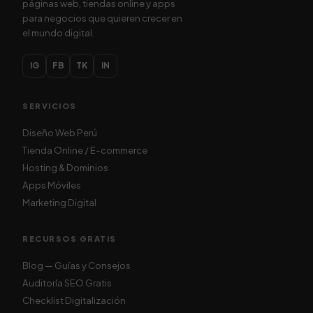
páginas web, tiendas online y apps
para negocios que quieren crecer en
el mundo digital.
IG
FB
TK
IN
SERVICIOS
Diseño Web Perú
Tienda Online / E-commerce
Hosting & Dominios
Apps Móviles
Marketing Digital
RECURSOS GRATIS
Blog — Guías y Consejos
Auditoría SEO Gratis
Checklist Digitalización