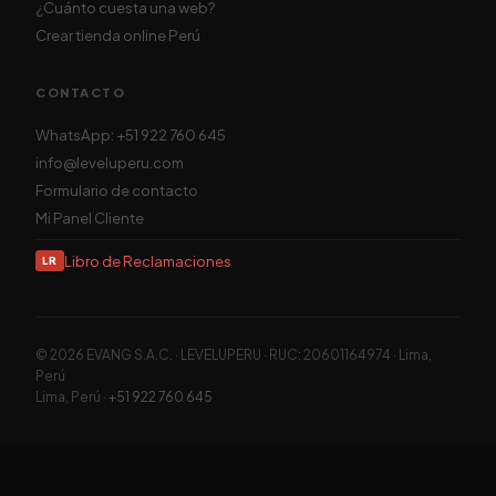
¿Cuánto cuesta una web?
Crear tienda online Perú
CONTACTO
WhatsApp: +51 922 760 645
info@leveluperu.com
Formulario de contacto
Mi Panel Cliente
Libro de Reclamaciones
LR
© 2026 EVANG S.A.C. · LEVELUPERU · RUC: 20601164974 · Lima,
Perú
Lima
,
Perú
·
+51 922 760 645