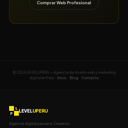
Comprar Web Profesional
© 2026 LEVELUPERU — Agencia de diseño web y marketing
digital en Perú ·
Inicio
·
Blog
·
Contacto
LEVEL
UPERU
Agencia digital peruana. Creamos