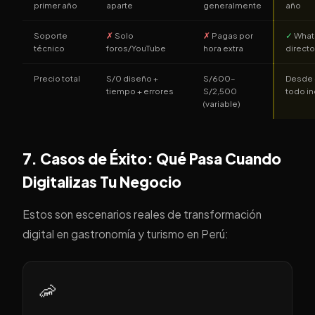
primer año
aparte
generalmente
año
Soporte
✗
Solo
✗
Pagas por
✓
What
técnico
foros/YouTube
hora extra
directo
Precio total
S/0 diseño +
S/600–
Desde
tiempo + errores
S/2,500
todo in
(variable)
7. Casos de Éxito: Qué Pasa Cuando
Digitalizas Tu Negocio
Estos son escenarios reales de transformación
digital en gastronomía y turismo en Perú:
🦐