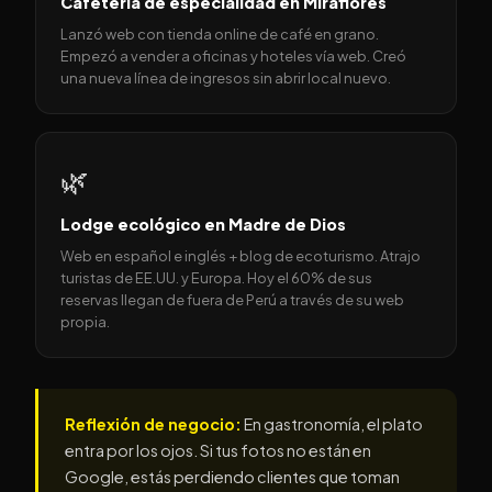
Cafetería de especialidad en Miraflores
Lanzó web con tienda online de café en grano.
Empezó a vender a oficinas y hoteles vía web. Creó
una nueva línea de ingresos sin abrir local nuevo.
🌿
Lodge ecológico en Madre de Dios
Web en español e inglés + blog de ecoturismo. Atrajo
turistas de EE.UU. y Europa. Hoy el 60% de sus
reservas llegan de fuera de Perú a través de su web
propia.
Reflexión de negocio:
En gastronomía, el plato
entra por los ojos. Si tus fotos no están en
Google, estás perdiendo clientes que toman