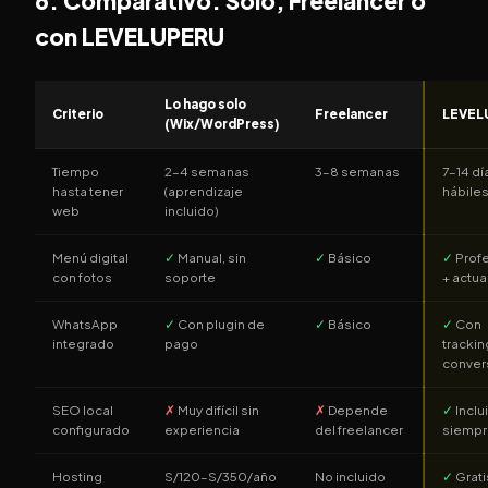
6. Comparativo: Solo, Freelancer o
con LEVELUPERU
Lo hago solo
Criterio
Freelancer
LEVEL
(Wix/WordPress)
Tiempo
2–4 semanas
3–8 semanas
7–14 dí
hasta tener
(aprendizaje
hábile
web
incluido)
Menú digital
✓
Manual, sin
✓
Básico
✓
Profe
con fotos
soporte
+ actua
WhatsApp
✓
Con plugin de
✓
Básico
✓
Con
integrado
pago
trackin
conver
SEO local
✗
Muy difícil sin
✗
Depende
✓
Inclu
configurado
experiencia
del freelancer
siempr
Hosting
S/120–S/350/año
No incluido
✓
Gratis