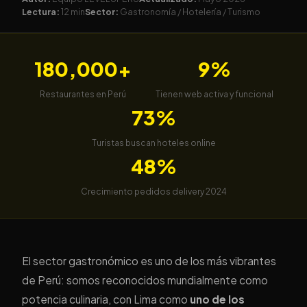
Lectura:
12 min
Sector:
Gastronomía / Hotelería / Turismo
🍽️ GASTRONOMÍA & TURISMO · PERÚ 2026
Página Web para Restaurantes
180,000+
9%
y Hoteles en Perú — Guía
Completa 2026
Restaurantes en Perú
Tienen web activa y funcional
73%
Turistas buscan hoteles online
48%
Crecimiento pedidos delivery 2024
El sector gastronómico es uno de los más vibrantes
de Perú: somos reconocidos mundialmente como
potencia culinaria, con Lima como
uno de los