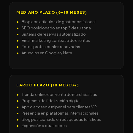
MEDIANO PLAZO (6–18 MESES)
Blog con artículos de gastronomía local
SEO posicionado en top 3 de tu zona
Sistema de reservas automatizado
Email marketing con base de clientes
Fotos profesionales renovadas
Anuncios en Google y Meta
LARGO PLAZO (18 MESES+)
Tienda online con venta de merch/salsas
Programa de fidelización digital
App o acceso a mipanel para clientes VIP
Presencia en plataformas internacionales
Blog posicionado en búsquedas turísticas
Expansión a otras sedes