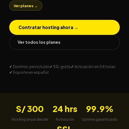
Ver planes →
Contratar hosting ahora →
Ver todos los planes
Dominio .pe incluido
SSL gratis
Activación en 24 horas
Soporte en español
S/ 300
24 hrs
99.9%
Hosting anual desde
Activación
Uptime garantizado
SSL