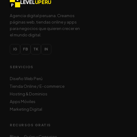
LEVEL
UPERU
Agencia digital peruana. Creamos
páginas web, tiendas online y apps
para negocios que quieren crecer en
el mundo digital.
IG
FB
TK
IN
SERVICIOS
Diseño Web Perú
Tienda Online / E-commerce
Hosting & Dominios
Apps Móviles
Marketing Digital
RECURSOS GRATIS
Blog — Guías y Consejos