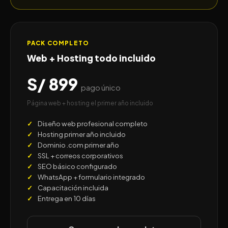
PACK COMPLETO
Web + Hosting todo incluido
S/ 899
pago único
Página web + hosting el primer año incluido
Diseño web profesional completo
Hosting primer año incluido
Dominio .com primer año
SSL + correos corporativos
SEO básico configurado
WhatsApp + formulario integrado
Capacitación incluida
Entrega en 10 días