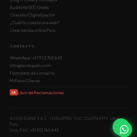
Auditoría SEO Gratis
Checklist Digitalización
¿Cuánto cuesta una web?
Crear tienda online Perú
CONTACTO
WhatsApp: +51 922 760 645
info@leveluperu.com
Formulario de contacto
Mi Panel Cliente
Libro de Reclamaciones
LR
© 2026 EVANG S.A.C. · LEVELUPERU · RUC: 20601164974 · Lima,
Perú
Lima
,
Perú
·
+51 922 760 645