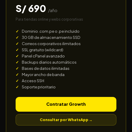
S/ 690
/año
Para tiendas online y webs corporativas
Dominio .com.pe o .pe incluido
30 GB de almacenamiento SSD
Correos corporativos ilimitados
SSL gratuito (wildcard)
Panel cPanel avanzado
Backups diarios automáticos
Bases de datos ilimitadas
Mayor ancho de banda
Acceso SSH
Soporte prioritario
Contratar Growth
Consultar por WhatsApp →