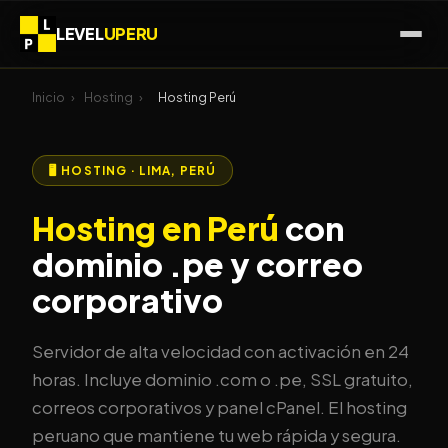
LEVEL
UPERU
Inicio
›
Hosting
›
Hosting Perú
🖥️ HOSTING · LIMA, PERÚ
Hosting en Perú
con
dominio .pe y correo
corporativo
Servidor de alta velocidad con activación en 24
horas. Incluye dominio .com o .pe, SSL gratuito,
correos corporativos y panel cPanel. El hosting
peruano que mantiene tu web rápida y segura.