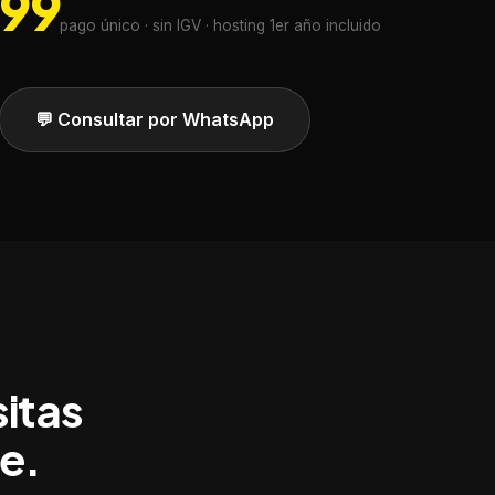
499
pago único · sin IGV · hosting 1er año incluido
💬 Consultar por WhatsApp
itas
e.