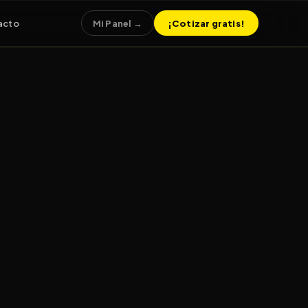
acto
¡Cotizar gratis!
Mi Panel →