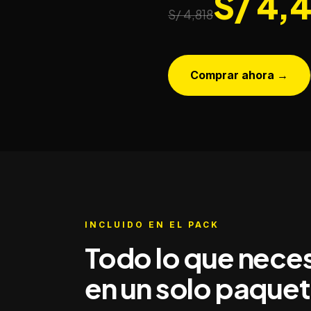
S/ 4,
S/ 4,818
Comprar ahora →
INCLUIDO EN EL PACK
Todo lo que neces
en un solo paquet